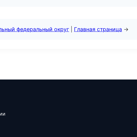
альный федеральный округ
|
Главная страница
→
сии