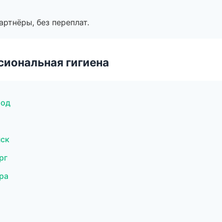
артнёры, без переплат.
иональная гигиена
род
нск
рг
ра