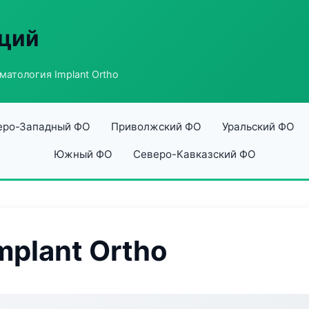
аций
матология Implant Ortho
еро-Западный ФО
Приволжский ФО
Уральский ФО
Южный ФО
Северо-Кавказский ФО
mplant Ortho