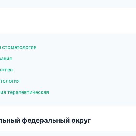
я стоматология
вание
нтген
атология
гия терапевтическая
альный федеральный округ