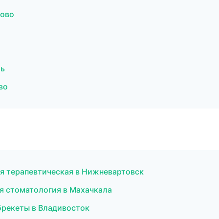
ново
рь
во
ия терапевтическая в Нижневартовск
я стоматология в Махачкала
брекеты в Владивосток