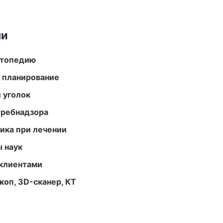
ми
ортопедию
 планирование
 уголок
требнадзора
тика при лечении
ы наук
 клиентами
оп, 3D-сканер, КТ