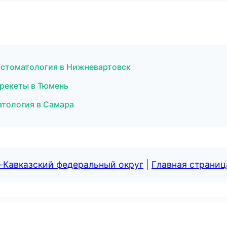
я стоматология в Нижневартовск
брекеты в Тюмень
атология в Самара
-Кавказский федеральный округ
|
Главная страниц