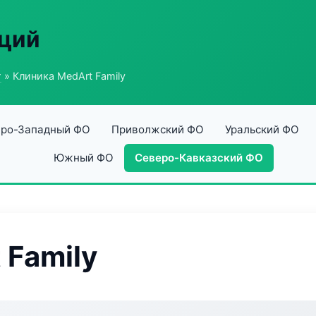
аций
г
» Клиника MedArt Family
ро-Западный ФО
Приволжский ФО
Уральский ФО
Южный ФО
Северо-Кавказский ФО
 Family