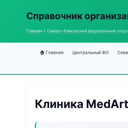
Справочник организ
Главная
»
Северо-Кавказский федеральный окру
🏠 Главная
Центральный ФО
Севе
Клиника MedArt