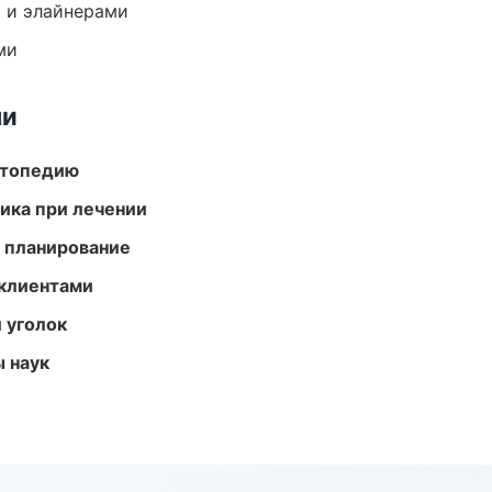
 и элайнерами
ми
ми
ортопедию
тика при лечении
 планирование
 клиентами
 уголок
ы наук