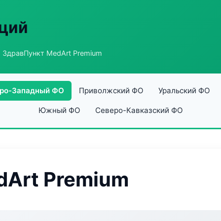
аций
 ЗдравПункт MedArt Premium
ро-Западный ФО
Приволжский ФО
Уральский ФО
Южный ФО
Северо-Кавказский ФО
dArt Premium