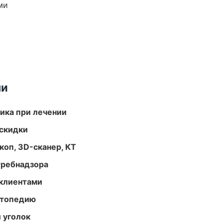
ми
ми
тика при лечении
скидки
оп, 3D-сканер, КТ
требнадзора
 клиентами
ортопедию
 уголок