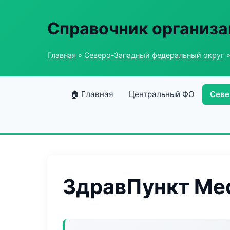
Справочник организ
Главная
»
Северо-Западный федеральный округ
»
🏠 Главная
Центральный ФО
Севе
ЗдравПункт Me