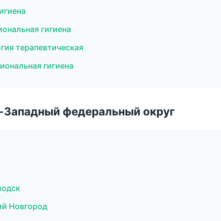
игиена
иональная гигиена
огия терапевтическая
сиональная гигиена
о-Западный федеральный округ
водск
ий Новгород