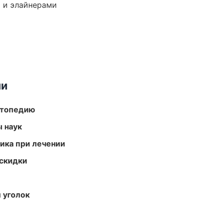
 и элайнерами
ми
ортопедию
ы наук
тика при лечении
скидки
 уголок