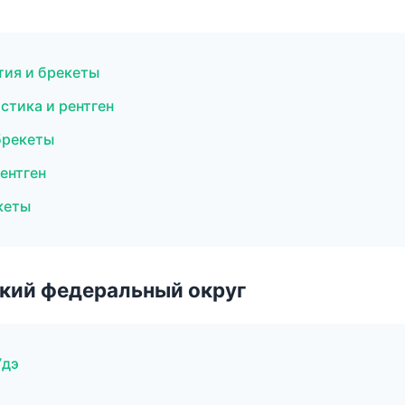
тия и брекеты
остика и рентген
брекеты
ентген
кеты
ский федеральный округ
Удэ