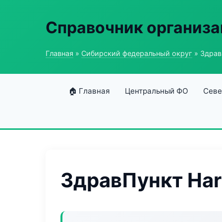
Справочник организ
Главная
»
Сибирский федеральный округ
» Здрав
🏠 Главная
Центральный ФО
Севе
ЗдравПункт Ha