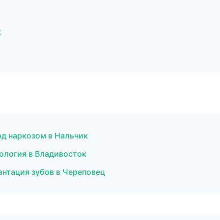
к
од наркозом в Нальчик
ология в Владивосток
антация зубов в Череповец