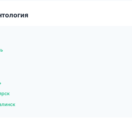
нтология
рь
ь
ярск
алинск