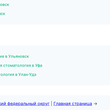
товск
нск
ие в Ульяновск
я стоматология в Уфа
ология в Улан-Удэ
кий федеральный округ
|
Главная страница
→