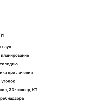
ми
ы наук
 планирование
ортопедию
тика при лечении
 уголок
оп, 3D-сканер, КТ
требнадзора