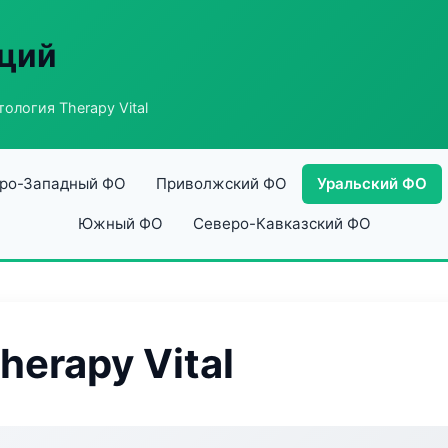
аций
ология Therapy Vital
ро-Западный ФО
Приволжский ФО
Уральский ФО
Южный ФО
Северо-Кавказский ФО
erapy Vital