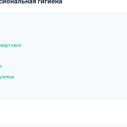
иональная гигиена
евартовск
и
узнецк
у