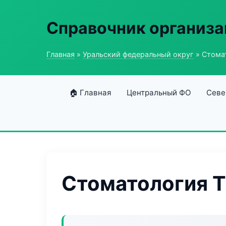
Справочник организ
Главная
»
Уральский федеральный округ
» Стомат
🏠 Главная
Центральный ФО
Севе
Стоматология Th