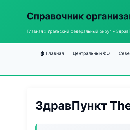
Справочник организ
Главная
»
Уральский федеральный округ
» ЗдравП
🏠 Главная
Центральный ФО
Севе
ЗдравПункт The