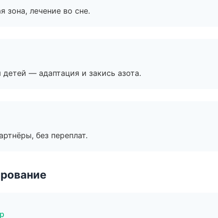
я зона, лечение во сне.
я детей — адаптация и закись азота.
артнёры, без переплат.
ирование
ар