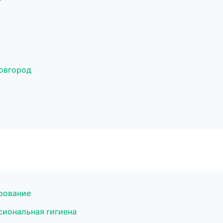
овгород
рование
иональная гигиена