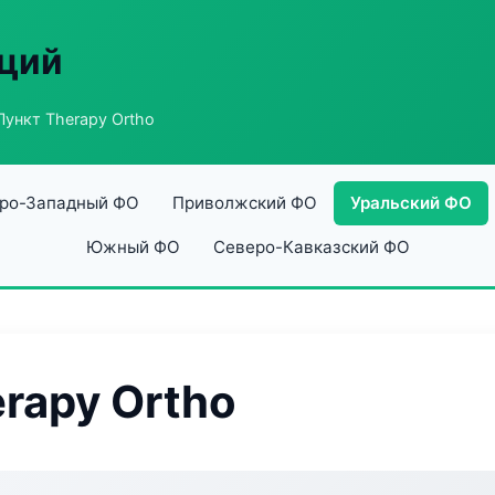
аций
ункт Therapy Ortho
ро-Западный ФО
Приволжский ФО
Уральский ФО
Южный ФО
Северо-Кавказский ФО
rapy Ortho