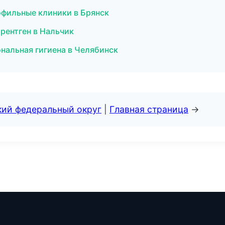
офильные клиники в Брянск
 рентген в Нальчик
нальная гигиена в Челябинск
кий федеральный округ
|
Главная страница
→