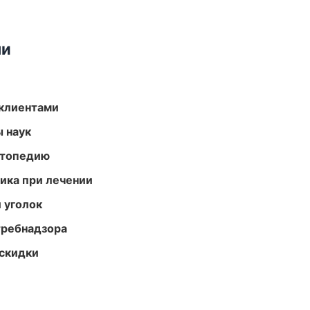
ми
 клиентами
ы наук
ортопедию
тика при лечении
 уголок
требнадзора
скидки